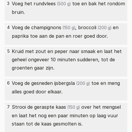
Voeg het
rundvlees
toe en bak het rondom
3
(500 g)
bruin.
Voeg de
champignons
,
broccoli
en
4
(150 g)
(200 g)
paprika toe aan de pan en roer goed door.
Kruid met zout en peper naar smaak en laat het
5
geheel ongeveer 10 minuten sudderen, tot de
groenten gaar zijn.
Voeg de gesneden
ijsbergsla
toe en meng
6
(200 g)
alles goed door elkaar.
Strooi de
geraspte kaas
over het mengsel
7
(150 g)
en laat het nog een paar minuten op laag vuur
staan tot de kaas gesmolten is.