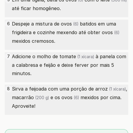
(6)
(500 ml)
até ficar homogêneo.
Despeje a mistura de
ovos
batidos em uma
6
(6)
frigideira e cozinhe mexendo até obter
ovos
(6)
mexidos cremosos.
Adicione o
molho de tomate
à panela com
7
(1 xícara)
a calabresa e feijão e deixe ferver por mais 5
minutos.
Sirva a feijoada com uma porção de
arroz
,
8
(1 xícara)
macarrão
e os
ovos
mexidos por cima.
(200 g)
(6)
Aproveite!