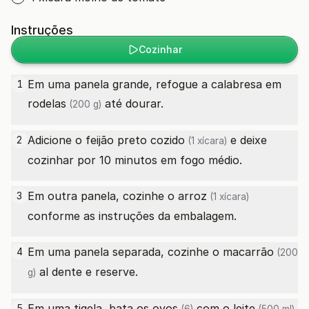
Instruções
Cozinhar
Em uma panela grande, refogue a
calabresa em
1
rodelas
até dourar.
(200 g)
Adicione o
feijão preto cozido
e deixe
2
(1 xícara)
cozinhar por 10 minutos em fogo médio.
Em outra panela, cozinhe o
arroz
3
(1 xícara)
conforme as instruções da embalagem.
Em uma panela separada, cozinhe o
macarrão
4
(200
al dente e reserve.
g)
Em uma tigela, bata os
ovos
com o
leite
5