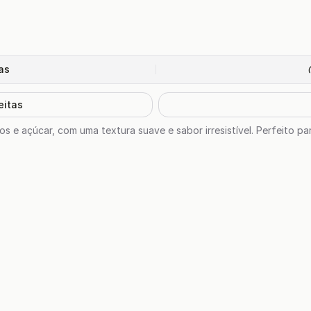
as
eitas
s e açúcar, com uma textura suave e sabor irresistível. Perfeito p