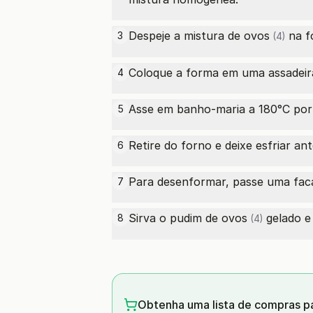
Despeje a mistura de
ovos
na f
3
(4)
Coloque a forma em uma assadeira
4
Asse em banho-maria a 180°C por 
5
Retire do forno e deixe esfriar an
6
Para desenformar, passe uma faca
7
Sirva o pudim de
ovos
gelado e 
8
(4)
Obtenha uma lista de compras pa