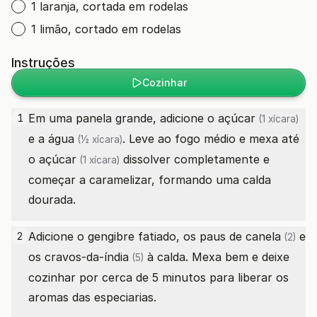
1 laranja, cortada em rodelas
1 limão, cortado em rodelas
Instruções
Cozinhar
Em uma panela grande, adicione o
açúcar
1
(1 xícara)
e a
água
. Leve ao fogo médio e mexa até
(½ xícara)
o
açúcar
dissolver completamente e
(1 xícara)
começar a caramelizar, formando uma calda
dourada.
Adicione o gengibre fatiado, os
paus de canela
e
2
(2)
os
cravos-da-índia
à calda. Mexa bem e deixe
(5)
cozinhar por cerca de 5 minutos para liberar os
aromas das especiarias.