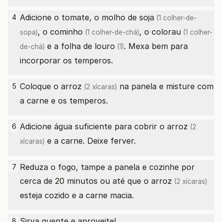
Adicione o tomate, o
molho de soja
4
(1 colher-de-
, o
cominho
, o
colorau
sopa)
(1 colher-de-chá)
(1 colher-
e a
folha de louro
. Mexa bem para
de-chá)
(1)
incorporar os temperos.
Coloque o
arroz
na panela e misture com
5
(2 xícaras)
a carne e os temperos.
Adicione água suficiente para cobrir o
arroz
6
(2
e a carne. Deixe ferver.
xícaras)
Reduza o fogo, tampe a panela e cozinhe por
7
cerca de 20 minutos ou até que o
arroz
(2 xícaras)
esteja cozido e a carne macia.
Sirva quente e aproveite!
8