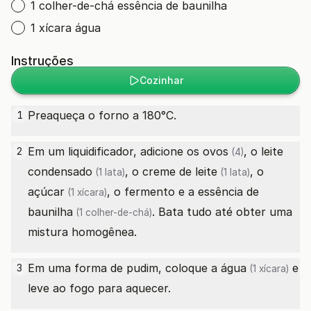
1 colher-de-chá essência de baunilha
1 xícara água
Instruções
Cozinhar
Preaqueça o forno a 180°C.
1
Em um liquidificador, adicione os
ovos
, o
leite
2
(4)
condensado
, o
creme de leite
, o
(1 lata)
(1 lata)
açúcar
, o fermento e a
essência de
(1 xícara)
baunilha
. Bata tudo até obter uma
(1 colher-de-chá)
mistura homogênea.
Em uma forma de pudim, coloque a
água
e
3
(1 xícara)
leve ao fogo para aquecer.