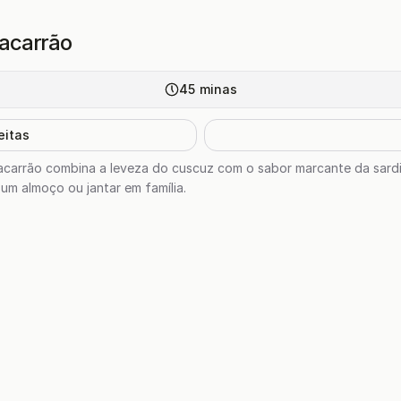
acarrão
45
minas
eitas
acarrão combina a leveza do cuscuz com o sabor marcante da sardi
a um almoço ou jantar em família.