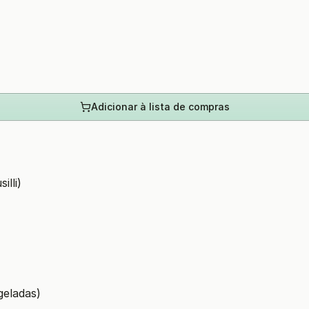
Adicionar à lista de compras
illi)
geladas)