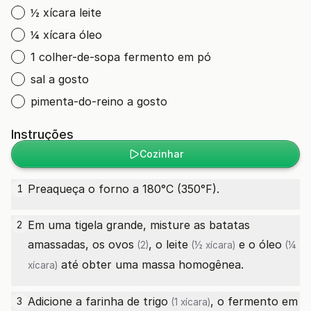
½ xícara leite
¼ xícara óleo
1 colher-de-sopa fermento em pó
sal a gosto
pimenta-do-reino a gosto
Instruções
Cozinhar
Preaqueça o forno a 180°C (350°F).
1
Em uma tigela grande, misture as batatas
2
amassadas, os
ovos
, o
leite
e o
óleo
(2)
(½ xícara)
(¼
até obter uma massa homogênea.
xícara)
Adicione a
farinha de trigo
, o
fermento em
3
(1 xícara)