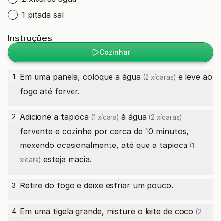
1 pitada sal
Instruções
Cozinhar
Em uma panela, coloque a
água
e leve ao
1
(2 xícaras)
fogo até ferver.
Adicione a
tapioca
à
água
2
(1 xícara)
(2 xícaras)
fervente e cozinhe por cerca de 10 minutos,
mexendo ocasionalmente, até que a
tapioca
(1
esteja macia.
xícara)
Retire do fogo e deixe esfriar um pouco.
3
Em uma tigela grande, misture o
leite de coco
4
(2