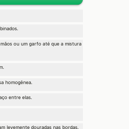
binados.
 mãos ou um garfo até que a mistura
m.
ssa homogênea.
ço entre elas.
jam levemente douradas nas bordas.