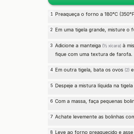
Preaqueça o forno a 180°C (350°F
1
Em uma tigela grande, misture o
f
2
Adicione a
manteiga
à mi
3
(½ xícara)
fique com uma textura de farofa.
Em outra tigela, bata os
ovos
e
4
(2)
Despeje a mistura líquida na tige
5
Com a massa, faça pequenas bolin
6
Achate levemente as bolinhas co
7
Leve ao forno preaquecido e asse
8