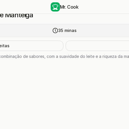
Mr. Cook
e Manteiga
35
minas
eitas
combinação de sabores, com a suavidade do leite e a riqueza da m