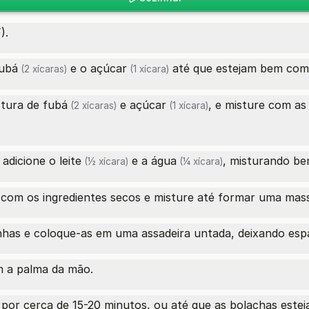
).
ubá
e o
açúcar
até que estejam bem com
(2 xícaras)
(1 xícara)
stura de
fubá
e
açúcar
, e misture com as
(2 xícaras)
(1 xícara)
 adicione o
leite
e a
água
, misturando be
(½ xícara)
(¼ xícara)
la com os ingredientes secos e misture até formar uma ma
has e coloque-as em uma assadeira untada, deixando espa
m a palma da mão.
 por cerca de 15-20 minutos, ou até que as bolachas este