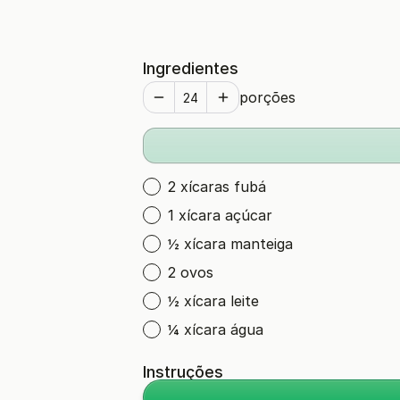
Ingredientes
porções
2 xícaras fubá
1 xícara açúcar
½ xícara manteiga
2 ovos
½ xícara leite
¼ xícara água
Instruções