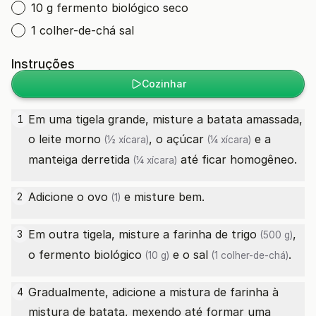
10 g fermento biológico seco
1 colher-de-chá sal
Instruções
Cozinhar
Em uma tigela grande, misture a batata amassada,
1
o
leite morno
, o
açúcar
e a
(½ xícara)
(¼ xícara)
manteiga derretida
até ficar homogêneo.
(¼ xícara)
Adicione o
ovo
e misture bem.
2
(1)
Em outra tigela, misture a
farinha de trigo
,
3
(500 g)
o
fermento biológico
e o
sal
.
(10 g)
(1 colher-de-chá)
Gradualmente, adicione a mistura de farinha à
4
mistura de batata, mexendo até formar uma