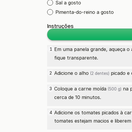
Sal a gosto
Pimenta-do-reino a gosto
Instruções
Em uma panela grande, aqueça o
1
fique transparente.
Adicione o
alho
picado e
2
(2 dentes)
Coloque a
carne moída
na p
3
(500 g)
cerca de 10 minutos.
Adicione os tomates picados à car
4
tomates estejam macios e liberem