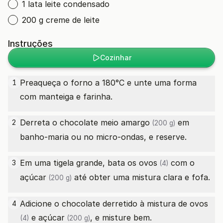
1 lata leite condensado
200 g creme de leite
Instruções
Cozinhar
Preaqueça o forno a 180°C e unte uma forma
1
com manteiga e farinha.
Derreta o
chocolate meio amargo
em
2
(200 g)
banho-maria ou no micro-ondas, e reserve.
Em uma tigela grande, bata os
ovos
com o
3
(4)
açúcar
até obter uma mistura clara e fofa.
(200 g)
Adicione o chocolate derretido à mistura de
ovos
4
e
açúcar
, e misture bem.
(4)
(200 g)