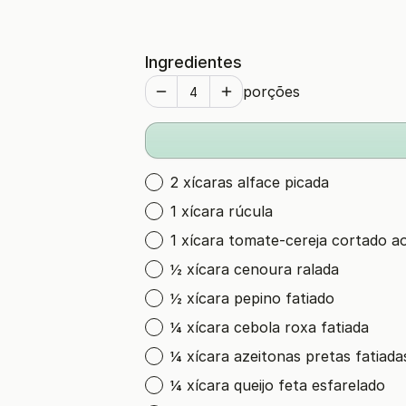
Ingredientes
porções
2 xícaras alface picada
1 xícara rúcula
1 xícara tomate-cereja cortado a
½ xícara cenoura ralada
½ xícara pepino fatiado
¼ xícara cebola roxa fatiada
¼ xícara azeitonas pretas fatiada
¼ xícara queijo feta esfarelado