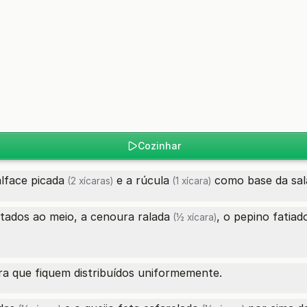
Cozinhar
alface picada
e a
rúcula
como base da sal
(2 xícaras)
(1 xícara)
tados ao meio, a
cenoura ralada
, o
pepino fatiad
(½ xícara)
ra que fiquem distribuídos uniformemente.