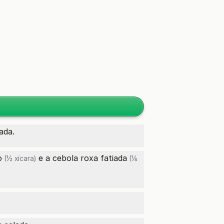
ada.
o
e a
cebola roxa fatiada
(½ xícara)
(¼