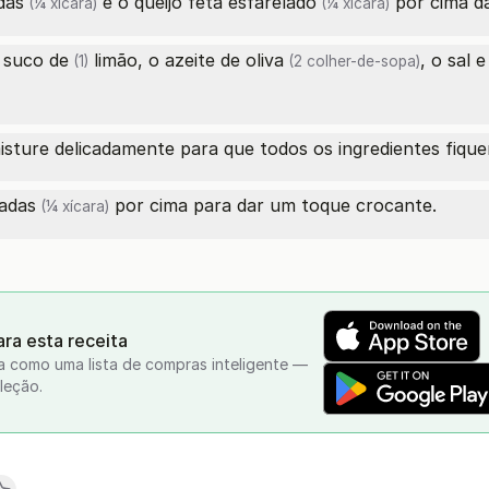
das
e o
queijo feta esfarelado
por cima da
(¼ xícara)
(¼ xícara)
o
suco de
limão, o
azeite de oliva
, o sal 
(1)
(2 colher-de-sopa)
isture delicadamente para que todos os ingredientes fiq
adas
por cima para dar um toque crocante.
(¼ xícara)
ra esta receita
a como uma lista de compras inteligente —
leção.