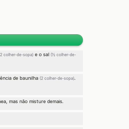
e o
sal
2 colher-de-sopa)
(½ colher-de-
ência de baunilha
.
(2 colher-de-sopa)
nea, mas não misture demais.