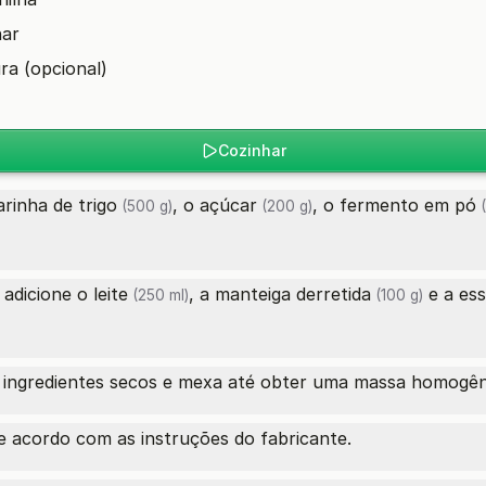
har
ra (opcional)
Cozinhar
arinha de trigo
, o
açúcar
, o
fermento em pó
(500 g)
(200 g)
(
 adicione o
leite
, a
manteiga derretida
e a
ess
(250 ml)
(100 g)
os ingredientes secos e mexa até obter uma massa homogê
 acordo com as instruções do fabricante.