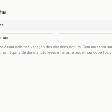
lha
as
eitas
lha é uma deliciosa variação dos clássicos donuts. Com um sabor sua
os na máquina de donuts, são leves e fofos, e podem ser cobertos 