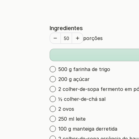
Ingredientes
porções
500 g farinha de trigo
200 g açúcar
2 colher-de-sopa fermento em p
½ colher-de-chá sal
2 ovos
250 ml leite
100 g manteiga derretida
2 colher-de-sopa essência de bau