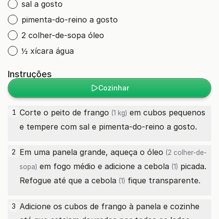
sal a gosto
pimenta-do-reino a gosto
2 colher-de-sopa óleo
½ xícara água
Instruções
Cozinhar
Corte o
peito de frango
em cubos pequenos
1
(1 kg)
e tempere com sal e pimenta-do-reino a gosto.
Em uma panela grande, aqueça o
óleo
2
(2 colher-de-
em fogo médio e adicione a
cebola
picada.
sopa)
(1)
Refogue até que a
cebola
fique transparente.
(1)
Adicione os cubos de frango à panela e cozinhe
3