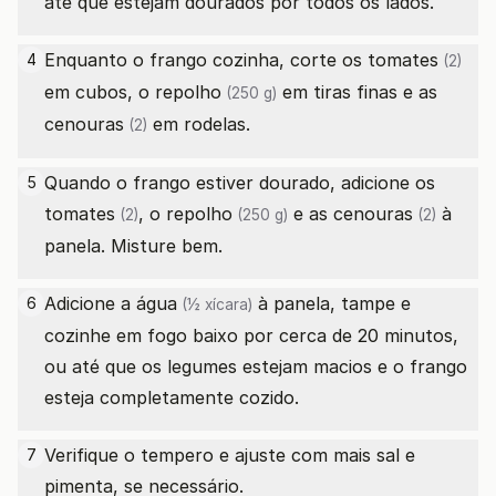
até que estejam dourados por todos os lados.
Enquanto o frango cozinha, corte os
tomates
4
(2)
em cubos, o
repolho
em tiras finas e as
(250 g)
cenouras
em rodelas.
(2)
Quando o frango estiver dourado, adicione os
5
tomates
, o
repolho
e as
cenouras
à
(2)
(250 g)
(2)
panela. Misture bem.
Adicione a
água
à panela, tampe e
6
(½ xícara)
cozinhe em fogo baixo por cerca de 20 minutos,
ou até que os legumes estejam macios e o frango
esteja completamente cozido.
Verifique o tempero e ajuste com mais sal e
7
pimenta, se necessário.