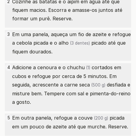
Cozinhe as batatas e o aipim em água até que
2
fiquem macios. Escorra e amasse-os juntos até
formar um purê. Reserve.
Em uma panela, aqueça um fio de azeite e refogue
3
a cebola picada e o
alho
picado até que
(3 dentes)
fiquem dourados.
Adicione a cenoura e o
chuchu
cortados em
4
(1)
cubos e refogue por cerca de 5 minutos. Em
seguida, acrescente a
carne seca
desfiada e
(500 g)
misture bem. Tempere com sal e pimenta-do-reino
a gosto.
Em outra panela, refogue a
couve
picada
5
(200 g)
em um pouco de azeite até que murche. Reserve.