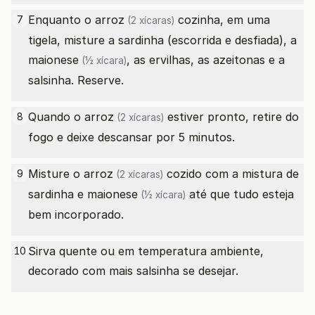
Enquanto o
arroz
cozinha, em uma
7
(2 xícaras)
tigela, misture a sardinha (escorrida e desfiada), a
maionese
, as ervilhas, as azeitonas e a
(½ xícara)
salsinha. Reserve.
Quando o
arroz
estiver pronto, retire do
8
(2 xícaras)
fogo e deixe descansar por 5 minutos.
Misture o
arroz
cozido com a mistura de
9
(2 xícaras)
sardinha e
maionese
até que tudo esteja
(½ xícara)
bem incorporado.
Sirva quente ou em temperatura ambiente,
10
decorado com mais salsinha se desejar.