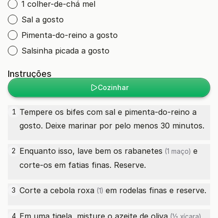
1 colher-de-chá mel
Sal a gosto
Pimenta-do-reino a gosto
Salsinha picada a gosto
Instruções
Cozinhar
Tempere os bifes com sal e pimenta-do-reino a
1
gosto. Deixe marinar por pelo menos 30 minutos.
Enquanto isso, lave bem os
rabanetes
e
2
(1 maço)
corte-os em fatias finas. Reserve.
Corte a
cebola roxa
em rodelas finas e reserve.
3
(1)
Em uma tigela, misture o
azeite de oliva
,
4
(½ xícara)