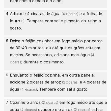
bem com a cebola e o alho.
Adicione 4 xícaras de
água
e a
folha de
4
(4 xícaras)
louro
. Tempere com sal e pimenta-do-reino a
(1)
gosto.
Deixe o feijão cozinhar em fogo médio por cerca
5
de 30-40 minutos, ou até que os grãos estejam
macios. Se necessário, adicione mais
água
(4
durante o cozimento.
xícaras)
Enquanto o feijão cozinha, em outra panela,
6
adicione 2 xícaras de
arroz
e 4 xícaras de
(2 xícaras)
água
. Tempere com sal a gosto.
(4 xícaras)
Cozinhe o
arroz
em fogo médio até que a
7
(2 xícaras)
água
evapore e o
arroz
esteja
(4 xícaras)
(2 xícaras)