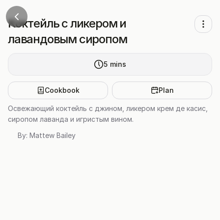
Коктейль с ликером и
лавандовым сиропом
5
mins
Cookbook
Plan
Освежающий коктейль с джином, ликером крем де касис,
сиропом лаванда и игристым вином.
By:
Mattew Bailey