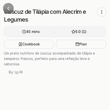
Cuscuz de Tilápia com Alecrim e
Legumes
45
mins
5.0
(
1
)
Cookbook
Plan
Um prato nutritivo de cuscuz acompanhado de tilápia e
temperos frescos, perfeito para uma refeição leve e
saborosa.
By:
Lp Rl