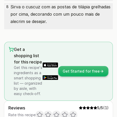
Sirva o cuscuz com as postas de tilápia grelhadas
8
por cima, decorando com um pouco mais de
alecrim se desejar.
Get a
shopping list
for this recipe
Get this recipe's
Get Started for free
ingredients as a
smart shopping
list — organized
by aisle, with
easy check-off.
Reviews
5
/5
(
1
)
Rate this recipe